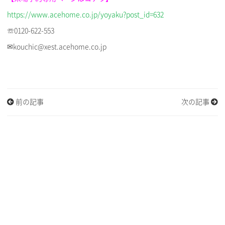
https://www.acehome.co.jp/yoyaku?post_id=632
☏0120-622-553
✉kouchic@xest.acehome.co.jp
前の記事
次の記事