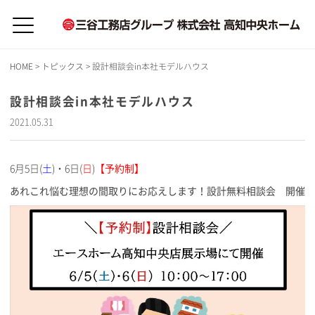
HOME
>
トピックス
>
設計相談会in本社モデルハウス
設計相談会in本社モデルハウス
2021.05.31
6月5日(
土
)・6日(
日
)
【予約制】
あれこれ悩む理想の間取りにお応えします！設計無料相談会 開催