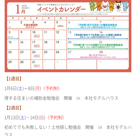
【1週目】
1月6日(
土
)～8日(
月
)
〈予約制〉
得する住まいの補助金勉強会 開催 in 本社モデルハウス
【2週目】
1月13日(
土
)・14日(
日
)
〈予約制〉
初めてでも失敗しない！土地探し勉強会 開催 in 本社モデルハ
ウス