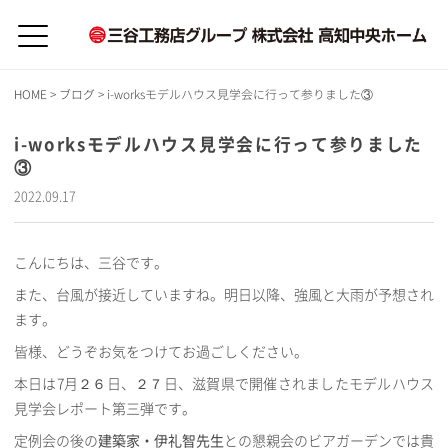
HOME
>
ブログ
>
i-worksモデルハウス見学会に行って参りました③
i-worksモデルハウス見学会に行って参りました
③
2022.09.17
こんにちは、三谷です。
また、台風が接近していますね。明日以降、強風と大雨が予想され
ます。
皆様、どうぞお気をつけてお過ごしください。
本日は7月２６日、２７日、滋賀県で開催されましたモデルハウス
見学会レポート第三弾です。
定例会の後の
建築家・伊礼智先生
との懇親会のビアガーデンでは貴